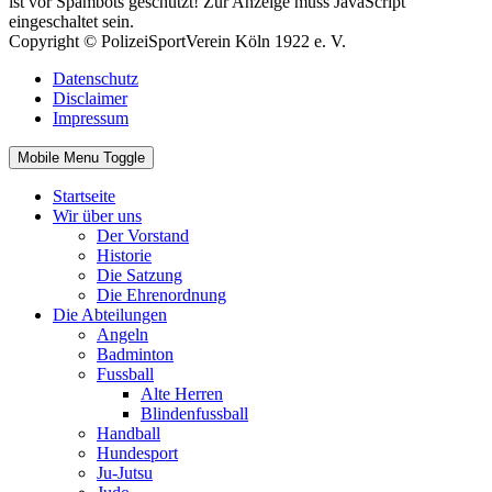
ist vor Spambots geschützt! Zur Anzeige muss JavaScript
eingeschaltet sein.
Copyright © PolizeiSportVerein Köln 1922 e. V.
Datenschutz
Disclaimer
Impressum
Mobile Menu Toggle
Startseite
Wir über uns
Der Vorstand
Historie
Die Satzung
Die Ehrenordnung
Die Abteilungen
Angeln
Badminton
Fussball
Alte Herren
Blindenfussball
Handball
Hundesport
Ju-Jutsu