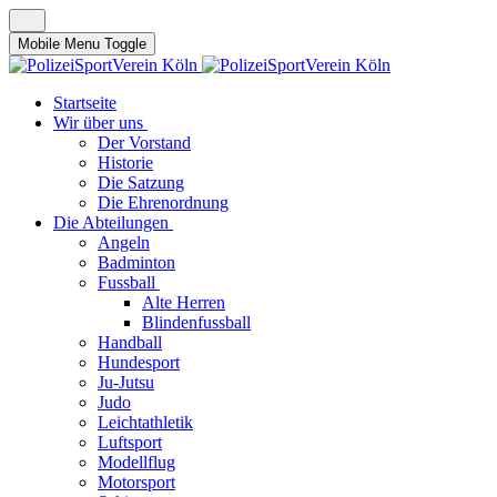
Mobile Menu Toggle
Startseite
Wir über uns
Der Vorstand
Historie
Die Satzung
Die Ehrenordnung
Die Abteilungen
Angeln
Badminton
Fussball
Alte Herren
Blindenfussball
Handball
Hundesport
Ju-Jutsu
Judo
Leichtathletik
Luftsport
Modellflug
Motorsport