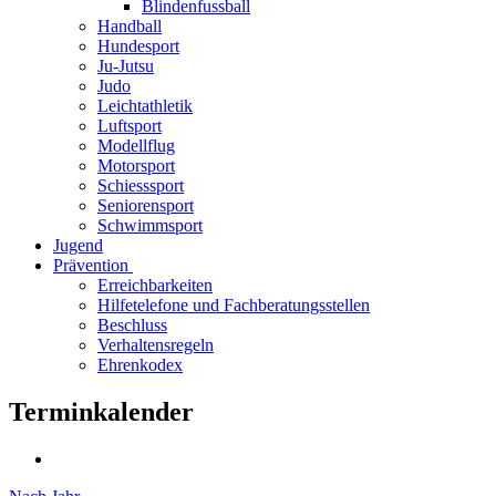
Blindenfussball
Handball
Hundesport
Ju-Jutsu
Judo
Leichtathletik
Luftsport
Modellflug
Motorsport
Schiesssport
Seniorensport
Schwimmsport
Jugend
Prävention
Erreichbarkeiten
Hilfetelefone und Fachberatungsstellen
Beschluss
Verhaltensregeln
Ehrenkodex
Terminkalender