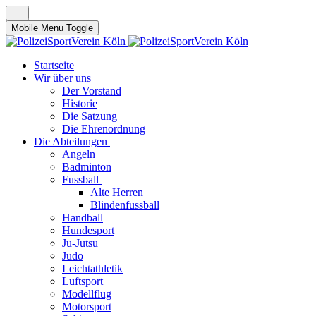
Mobile Menu Toggle
Startseite
Wir über uns
Der Vorstand
Historie
Die Satzung
Die Ehrenordnung
Die Abteilungen
Angeln
Badminton
Fussball
Alte Herren
Blindenfussball
Handball
Hundesport
Ju-Jutsu
Judo
Leichtathletik
Luftsport
Modellflug
Motorsport