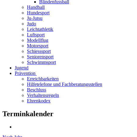
Blindenfussball
Handball
Hundesport
Ju-Jutsu
Judo
Leichtathletik
Luftsport
Modellflug
Motorsport
Schiesssport
Seniorensport
Schwimmsport
Jugend
Prävention
Erreichbarkeiten
Hilfetelefone und Fachberatungsstellen
Beschluss
Verhaltensregeln
Ehrenkodex
Terminkalender