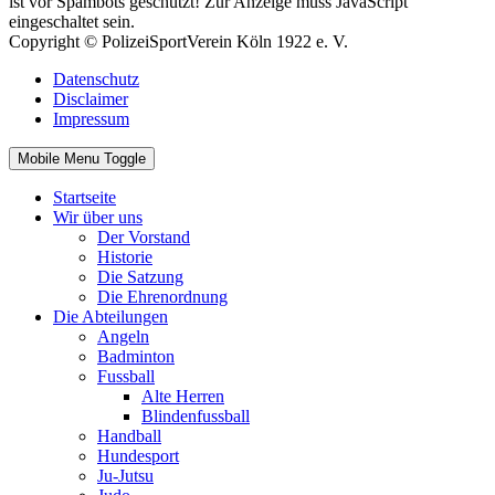
ist vor Spambots geschützt! Zur Anzeige muss JavaScript
eingeschaltet sein.
Copyright © PolizeiSportVerein Köln 1922 e. V.
Datenschutz
Disclaimer
Impressum
Mobile Menu Toggle
Startseite
Wir über uns
Der Vorstand
Historie
Die Satzung
Die Ehrenordnung
Die Abteilungen
Angeln
Badminton
Fussball
Alte Herren
Blindenfussball
Handball
Hundesport
Ju-Jutsu