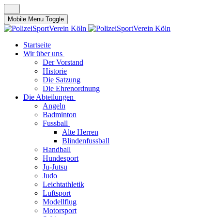
Mobile Menu Toggle
Startseite
Wir über uns
Der Vorstand
Historie
Die Satzung
Die Ehrenordnung
Die Abteilungen
Angeln
Badminton
Fussball
Alte Herren
Blindenfussball
Handball
Hundesport
Ju-Jutsu
Judo
Leichtathletik
Luftsport
Modellflug
Motorsport