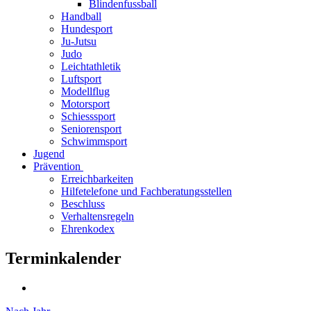
Blindenfussball
Handball
Hundesport
Ju-Jutsu
Judo
Leichtathletik
Luftsport
Modellflug
Motorsport
Schiesssport
Seniorensport
Schwimmsport
Jugend
Prävention
Erreichbarkeiten
Hilfetelefone und Fachberatungsstellen
Beschluss
Verhaltensregeln
Ehrenkodex
Terminkalender