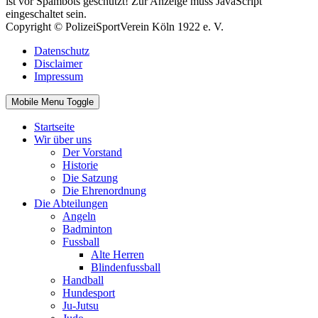
ist vor Spambots geschützt! Zur Anzeige muss JavaScript
eingeschaltet sein.
Copyright © PolizeiSportVerein Köln 1922 e. V.
Datenschutz
Disclaimer
Impressum
Mobile Menu Toggle
Startseite
Wir über uns
Der Vorstand
Historie
Die Satzung
Die Ehrenordnung
Die Abteilungen
Angeln
Badminton
Fussball
Alte Herren
Blindenfussball
Handball
Hundesport
Ju-Jutsu