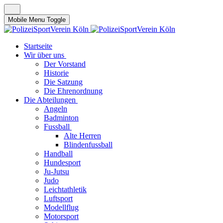
Mobile Menu Toggle
Startseite
Wir über uns
Der Vorstand
Historie
Die Satzung
Die Ehrenordnung
Die Abteilungen
Angeln
Badminton
Fussball
Alte Herren
Blindenfussball
Handball
Hundesport
Ju-Jutsu
Judo
Leichtathletik
Luftsport
Modellflug
Motorsport