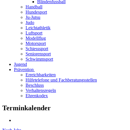
Blindenfussball
Handball
Hundesport
Ju-Jutsu
Judo
Leichtathletik
Luftsport
Modellflug
Motorsport
Schiesssport
Seniorensport
Schwimmsport
Jugend
Prävention
Erreichbarkeiten
Hilfetelefone und Fachberatungsstellen
Beschluss
Verhaltensregeln
Ehrenkodex
Terminkalender