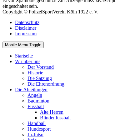
ist vor Spambots geschützt! Zur Anzeige muss JavaScript
eingeschaltet sein.
Copyright © PolizeiSportVerein Köln 1922 e. V.
Datenschutz
Disclaimer
Impressum
Mobile Menu Toggle
Startseite
Wir über uns
Der Vorstand
Historie
Die Satzung
Die Ehrenordnung
Die Abteilungen
Angeln
Badminton
Fussball
Alte Herren
Blindenfussball
Handball
Hundesport
Ju-Jutsu