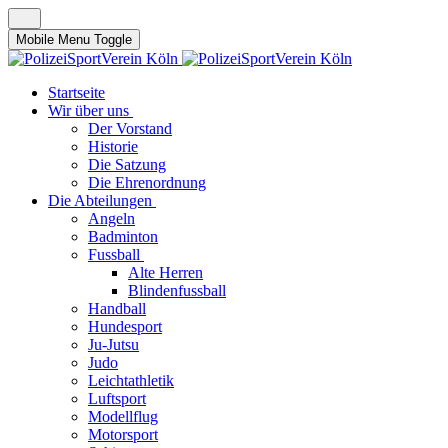
Mobile Menu Toggle
Startseite
Wir über uns
Der Vorstand
Historie
Die Satzung
Die Ehrenordnung
Die Abteilungen
Angeln
Badminton
Fussball
Alte Herren
Blindenfussball
Handball
Hundesport
Ju-Jutsu
Judo
Leichtathletik
Luftsport
Modellflug
Motorsport