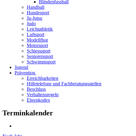
Blindenfussball
Handball
Hundesport
Ju-Jutsu
Judo
Leichtathletik
Luftsport
Modellflug
Motorsport
Schiesssport
Seniorensport
Schwimmsport
Jugend
Prävention
Erreichbarkeiten
Hilfetelefone und Fachberatungsstellen
Beschluss
Verhaltensregeln
Ehrenkodex
Terminkalender