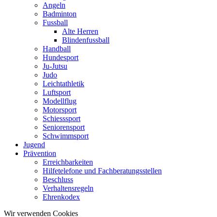
Angeln
Badminton
Fussball
Alte Herren
Blindenfussball
Handball
Hundesport
Ju-Jutsu
Judo
Leichtathletik
Luftsport
Modellflug
Motorsport
Schiesssport
Seniorensport
Schwimmsport
Jugend
Prävention
Erreichbarkeiten
Hilfetelefone und Fachberatungsstellen
Beschluss
Verhaltensregeln
Ehrenkodex
Wir verwenden Cookies