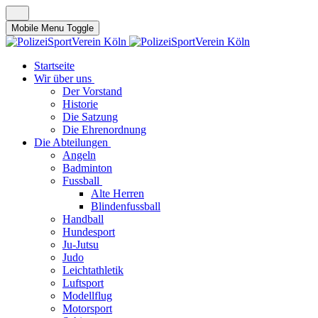
Mobile Menu Toggle
Startseite
Wir über uns
Der Vorstand
Historie
Die Satzung
Die Ehrenordnung
Die Abteilungen
Angeln
Badminton
Fussball
Alte Herren
Blindenfussball
Handball
Hundesport
Ju-Jutsu
Judo
Leichtathletik
Luftsport
Modellflug
Motorsport