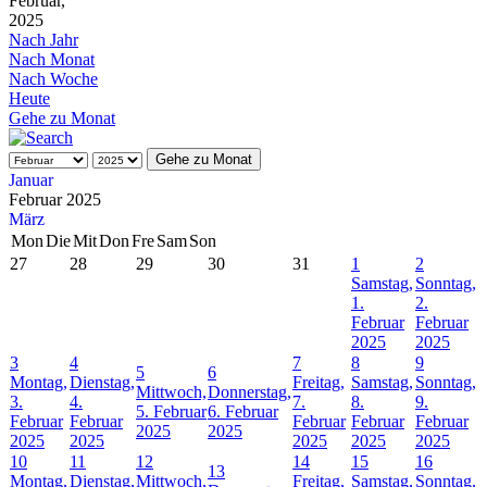
Februar,
2025
Nach Jahr
Nach Monat
Nach Woche
Heute
Gehe zu Monat
Gehe zu Monat
Januar
Februar 2025
März
Mon
Die
Mit
Don
Fre
Sam
Son
27
28
29
30
31
1
2
Samstag,
Sonntag,
1.
2.
Februar
Februar
2025
2025
3
4
7
8
9
5
6
Montag,
Dienstag,
Freitag,
Samstag,
Sonntag,
Mittwoch,
Donnerstag,
3.
4.
7.
8.
9.
5. Februar
6. Februar
Februar
Februar
Februar
Februar
Februar
2025
2025
2025
2025
2025
2025
2025
10
11
12
14
15
16
13
Montag,
Dienstag,
Mittwoch,
Freitag,
Samstag,
Sonntag,