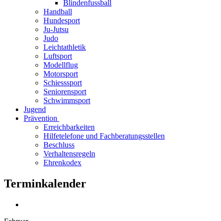
Blindenfussball
Handball
Hundesport
Ju-Jutsu
Judo
Leichtathletik
Luftsport
Modellflug
Motorsport
Schiesssport
Seniorensport
Schwimmsport
Jugend
Prävention
Erreichbarkeiten
Hilfetelefone und Fachberatungsstellen
Beschluss
Verhaltensregeln
Ehrenkodex
Terminkalender