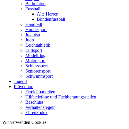
Badminton
Fussball
Alte Herren
Blindenfussball
Handball
Hundesport
Ju-Jutsu
Judo
Leichtathletik
Luftsport
Modellflug
Motorsport
Schiesssport
Seniorensport
Schwimmsport
Jugend
Prävention
Erreichbarkeiten
Hilfetelefone und Fachberatungsstellen
Beschluss
Verhaltensregeln
Ehrenkodex
Wir verwenden Cookies