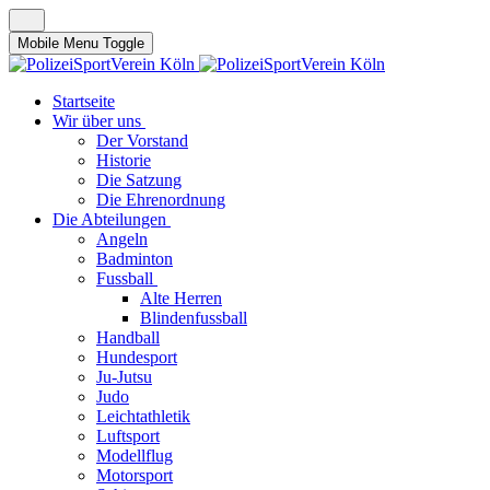
Mobile Menu Toggle
Startseite
Wir über uns
Der Vorstand
Historie
Die Satzung
Die Ehrenordnung
Die Abteilungen
Angeln
Badminton
Fussball
Alte Herren
Blindenfussball
Handball
Hundesport
Ju-Jutsu
Judo
Leichtathletik
Luftsport
Modellflug
Motorsport