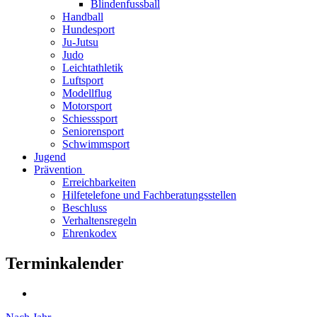
Blindenfussball
Handball
Hundesport
Ju-Jutsu
Judo
Leichtathletik
Luftsport
Modellflug
Motorsport
Schiesssport
Seniorensport
Schwimmsport
Jugend
Prävention
Erreichbarkeiten
Hilfetelefone und Fachberatungsstellen
Beschluss
Verhaltensregeln
Ehrenkodex
Terminkalender