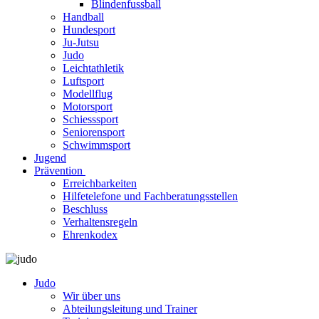
Blindenfussball
Handball
Hundesport
Ju-Jutsu
Judo
Leichtathletik
Luftsport
Modellflug
Motorsport
Schiesssport
Seniorensport
Schwimmsport
Jugend
Prävention
Erreichbarkeiten
Hilfetelefone und Fachberatungsstellen
Beschluss
Verhaltensregeln
Ehrenkodex
Judo
Wir über uns
Abteilungsleitung und Trainer