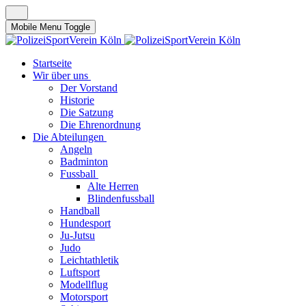
Mobile Menu Toggle
Startseite
Wir über uns
Der Vorstand
Historie
Die Satzung
Die Ehrenordnung
Die Abteilungen
Angeln
Badminton
Fussball
Alte Herren
Blindenfussball
Handball
Hundesport
Ju-Jutsu
Judo
Leichtathletik
Luftsport
Modellflug
Motorsport