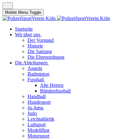
Mobile Menu Toggle
Startseite
Wir über uns
Der Vorstand
Historie
Die Satzung
Die Ehrenordnung
Die Abteilungen
Angeln
Badminton
Fussball
Alte Herren
Blindenfussball
Handball
Hundesport
Ju-Jutsu
Judo
Leichtathletik
Luftsport
Modellflug
Motorsport