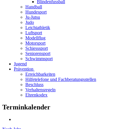
Blindenfussball
Handball
Hundesport
Ju-Jutsu
Judo
Leichtathletik
Luftsport
Modellflug
Motorsport
Schiesssport
Seniorensport
Schwimmsport
Jugend
Prävention
Erreichbarkeiten
Hilfetelefone und Fachberatungsstellen
Beschluss
Verhaltensregeln
Ehrenkodex
Terminkalender