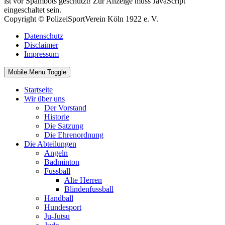
ist vor Spambots geschützt! Zur Anzeige muss JavaScript
eingeschaltet sein.
Copyright © PolizeiSportVerein Köln 1922 e. V.
Datenschutz
Disclaimer
Impressum
Mobile Menu Toggle
Startseite
Wir über uns
Der Vorstand
Historie
Die Satzung
Die Ehrenordnung
Die Abteilungen
Angeln
Badminton
Fussball
Alte Herren
Blindenfussball
Handball
Hundesport
Ju-Jutsu