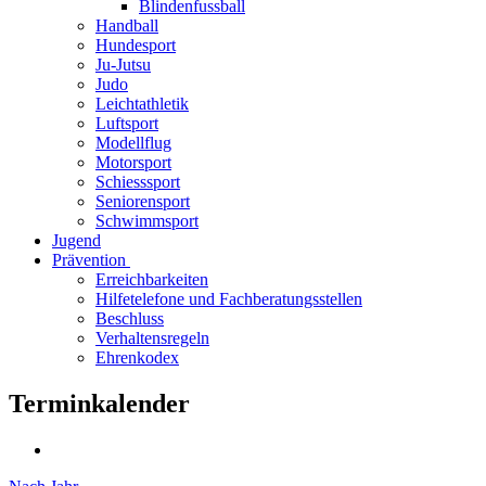
Blindenfussball
Handball
Hundesport
Ju-Jutsu
Judo
Leichtathletik
Luftsport
Modellflug
Motorsport
Schiesssport
Seniorensport
Schwimmsport
Jugend
Prävention
Erreichbarkeiten
Hilfetelefone und Fachberatungsstellen
Beschluss
Verhaltensregeln
Ehrenkodex
Terminkalender