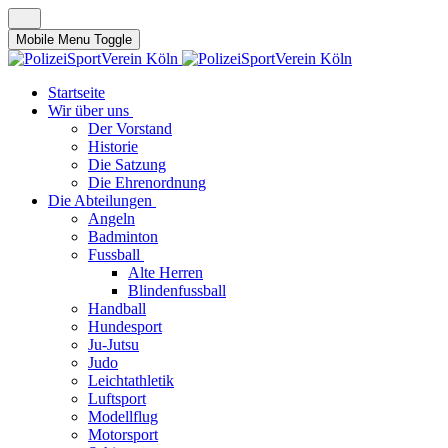
Mobile Menu Toggle
Startseite
Wir über uns
Der Vorstand
Historie
Die Satzung
Die Ehrenordnung
Die Abteilungen
Angeln
Badminton
Fussball
Alte Herren
Blindenfussball
Handball
Hundesport
Ju-Jutsu
Judo
Leichtathletik
Luftsport
Modellflug
Motorsport