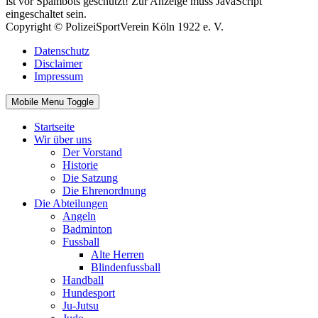
ist vor Spambots geschützt! Zur Anzeige muss JavaScript
eingeschaltet sein.
Copyright © PolizeiSportVerein Köln 1922 e. V.
Datenschutz
Disclaimer
Impressum
Mobile Menu Toggle
Startseite
Wir über uns
Der Vorstand
Historie
Die Satzung
Die Ehrenordnung
Die Abteilungen
Angeln
Badminton
Fussball
Alte Herren
Blindenfussball
Handball
Hundesport
Ju-Jutsu