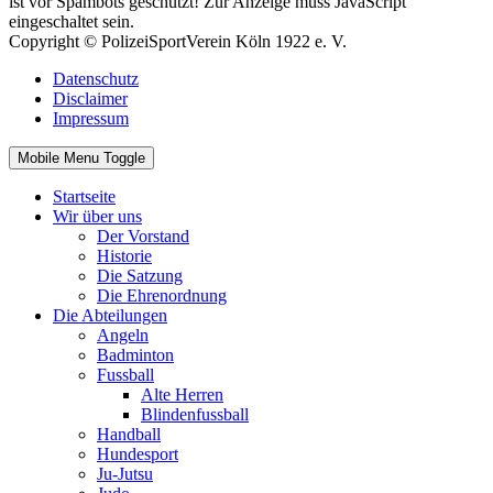
ist vor Spambots geschützt! Zur Anzeige muss JavaScript
eingeschaltet sein.
Copyright © PolizeiSportVerein Köln 1922 e. V.
Datenschutz
Disclaimer
Impressum
Mobile Menu Toggle
Startseite
Wir über uns
Der Vorstand
Historie
Die Satzung
Die Ehrenordnung
Die Abteilungen
Angeln
Badminton
Fussball
Alte Herren
Blindenfussball
Handball
Hundesport
Ju-Jutsu