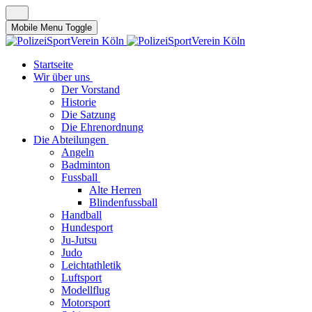
Mobile Menu Toggle
Startseite
Wir über uns
Der Vorstand
Historie
Die Satzung
Die Ehrenordnung
Die Abteilungen
Angeln
Badminton
Fussball
Alte Herren
Blindenfussball
Handball
Hundesport
Ju-Jutsu
Judo
Leichtathletik
Luftsport
Modellflug
Motorsport