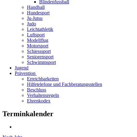
Blindenfussball
Handball
Hundesport
Ju-Jutsu
Judo
Leichtathletik
Luftsport
Modellflug
Motorsport
Schiesssport
Seniorensport
Schwimmsport
Jugend
Prävention
Erreichbarkeiten
Hilfetelefone und Fachberatungsstellen
Beschluss
Verhaltensregeln
Ehrenkodex
Terminkalender