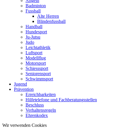
Angeln
Badminton
Fussball
Alte Herren
Blindenfussball
Handball
Hundesport
Ju-Jutsu
Judo
Leichtathletik
Luftsport
Modellflug
Motorsport
Schiesssport
Seniorensport
Schwimmsport
Jugend
Prävention
Erreichbarkeiten
Hilfetelefone und Fachberatungsstellen
Beschluss
Verhaltensregeln
Ehrenkodex
Wir verwenden Cookies