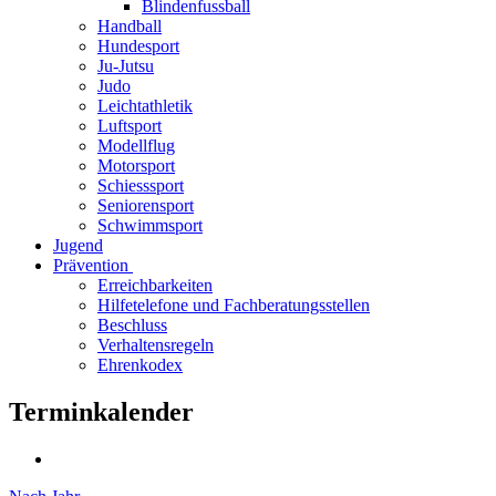
Blindenfussball
Handball
Hundesport
Ju-Jutsu
Judo
Leichtathletik
Luftsport
Modellflug
Motorsport
Schiesssport
Seniorensport
Schwimmsport
Jugend
Prävention
Erreichbarkeiten
Hilfetelefone und Fachberatungsstellen
Beschluss
Verhaltensregeln
Ehrenkodex
Terminkalender