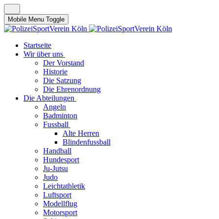
Mobile Menu Toggle
Startseite
Wir über uns
Der Vorstand
Historie
Die Satzung
Die Ehrenordnung
Die Abteilungen
Angeln
Badminton
Fussball
Alte Herren
Blindenfussball
Handball
Hundesport
Ju-Jutsu
Judo
Leichtathletik
Luftsport
Modellflug
Motorsport