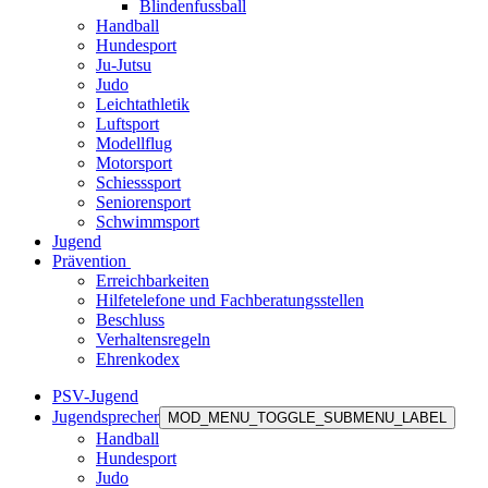
Blindenfussball
Handball
Hundesport
Ju-Jutsu
Judo
Leichtathletik
Luftsport
Modellflug
Motorsport
Schiesssport
Seniorensport
Schwimmsport
Jugend
Prävention
Erreichbarkeiten
Hilfetelefone und Fachberatungsstellen
Beschluss
Verhaltensregeln
Ehrenkodex
PSV-Jugend
Jugendsprecher
MOD_MENU_TOGGLE_SUBMENU_LABEL
Handball
Hundesport
Judo