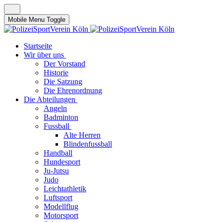
Mobile Menu Toggle
Startseite
Wir über uns
Der Vorstand
Historie
Die Satzung
Die Ehrenordnung
Die Abteilungen
Angeln
Badminton
Fussball
Alte Herren
Blindenfussball
Handball
Hundesport
Ju-Jutsu
Judo
Leichtathletik
Luftsport
Modellflug
Motorsport