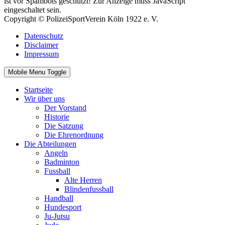
ist vor Spambots geschützt! Zur Anzeige muss JavaScript
eingeschaltet sein.
Copyright © PolizeiSportVerein Köln 1922 e. V.
Datenschutz
Disclaimer
Impressum
Mobile Menu Toggle
Startseite
Wir über uns
Der Vorstand
Historie
Die Satzung
Die Ehrenordnung
Die Abteilungen
Angeln
Badminton
Fussball
Alte Herren
Blindenfussball
Handball
Hundesport
Ju-Jutsu