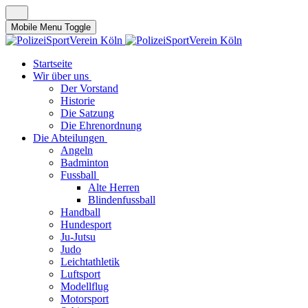
Mobile Menu Toggle
Startseite
Wir über uns
Der Vorstand
Historie
Die Satzung
Die Ehrenordnung
Die Abteilungen
Angeln
Badminton
Fussball
Alte Herren
Blindenfussball
Handball
Hundesport
Ju-Jutsu
Judo
Leichtathletik
Luftsport
Modellflug
Motorsport