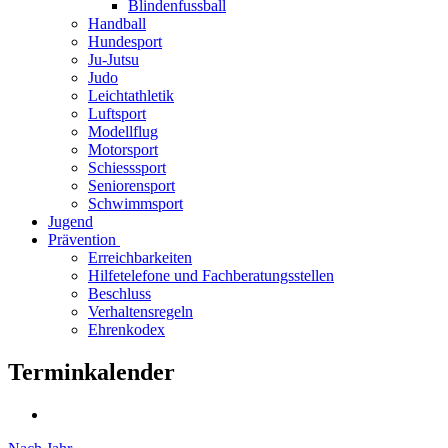
Blindenfussball
Handball
Hundesport
Ju-Jutsu
Judo
Leichtathletik
Luftsport
Modellflug
Motorsport
Schiesssport
Seniorensport
Schwimmsport
Jugend
Prävention
Erreichbarkeiten
Hilfetelefone und Fachberatungsstellen
Beschluss
Verhaltensregeln
Ehrenkodex
Terminkalender