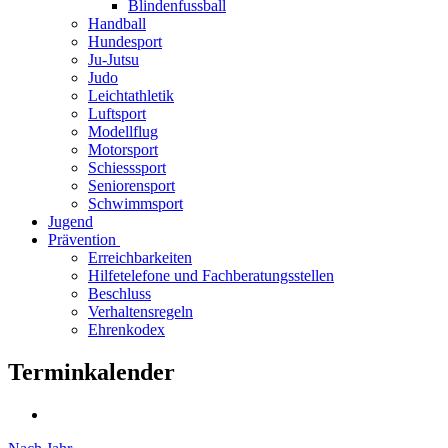
Blindenfussball
Handball
Hundesport
Ju-Jutsu
Judo
Leichtathletik
Luftsport
Modellflug
Motorsport
Schiesssport
Seniorensport
Schwimmsport
Jugend
Prävention
Erreichbarkeiten
Hilfetelefone und Fachberatungsstellen
Beschluss
Verhaltensregeln
Ehrenkodex
Terminkalender