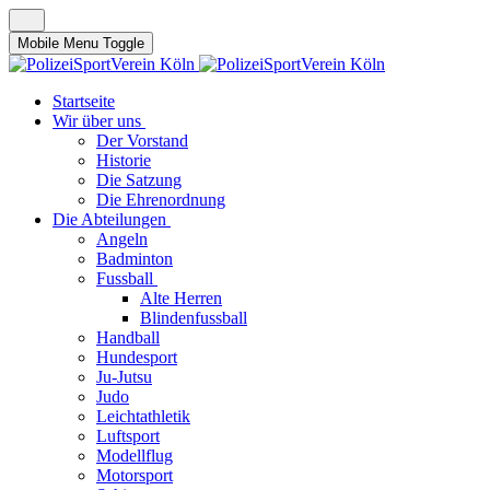
Mobile Menu Toggle
Startseite
Wir über uns
Der Vorstand
Historie
Die Satzung
Die Ehrenordnung
Die Abteilungen
Angeln
Badminton
Fussball
Alte Herren
Blindenfussball
Handball
Hundesport
Ju-Jutsu
Judo
Leichtathletik
Luftsport
Modellflug
Motorsport