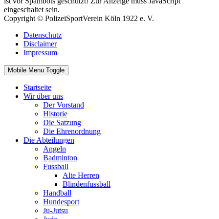
ist vor Spambots geschützt! Zur Anzeige muss JavaScript
eingeschaltet sein.
Copyright © PolizeiSportVerein Köln 1922 e. V.
Datenschutz
Disclaimer
Impressum
Mobile Menu Toggle
Startseite
Wir über uns
Der Vorstand
Historie
Die Satzung
Die Ehrenordnung
Die Abteilungen
Angeln
Badminton
Fussball
Alte Herren
Blindenfussball
Handball
Hundesport
Ju-Jutsu