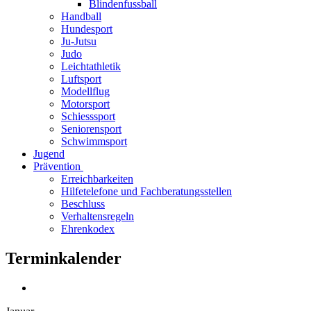
Blindenfussball
Handball
Hundesport
Ju-Jutsu
Judo
Leichtathletik
Luftsport
Modellflug
Motorsport
Schiesssport
Seniorensport
Schwimmsport
Jugend
Prävention
Erreichbarkeiten
Hilfetelefone und Fachberatungsstellen
Beschluss
Verhaltensregeln
Ehrenkodex
Terminkalender