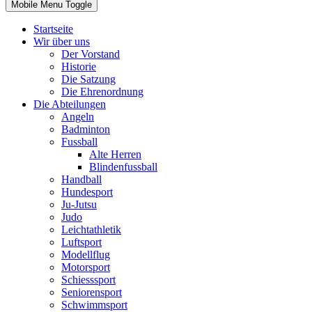
Mobile Menu Toggle
Startseite
Wir über uns
Der Vorstand
Historie
Die Satzung
Die Ehrenordnung
Die Abteilungen
Angeln
Badminton
Fussball
Alte Herren
Blindenfussball
Handball
Hundesport
Ju-Jutsu
Judo
Leichtathletik
Luftsport
Modellflug
Motorsport
Schiesssport
Seniorensport
Schwimmsport