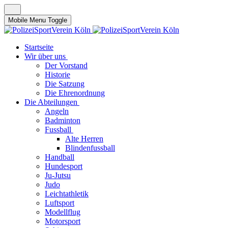
Mobile Menu Toggle
Startseite
Wir über uns
Der Vorstand
Historie
Die Satzung
Die Ehrenordnung
Die Abteilungen
Angeln
Badminton
Fussball
Alte Herren
Blindenfussball
Handball
Hundesport
Ju-Jutsu
Judo
Leichtathletik
Luftsport
Modellflug
Motorsport