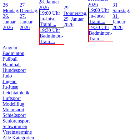
28. Januar
2026
26
27
31
2026
29
19:00 Uhr
Montag,
Dienstag,
Samstag,
19:00 Uhr
Donnerstag,
Ju-Jutsu
26.
27.
31.
Ju-Jutsu
29. Januar
Traini ...
Januar
Januar
Januar
Traini ...
2026
2026
2026
19:30 Uhr
2026
19:30 Uhr
Badminton-
Badminton-
Train ...
Train ...
Angeln
Badminton
Fußball
Handball
Hundesport
Judo
Jugend
Ju-Jutsu
Leichtathletik
Luftsport
Modellflug
Motorsport
Schießsport
Seniorensport
Schwimmen
Vereinstermine
Alle Kategorien ...