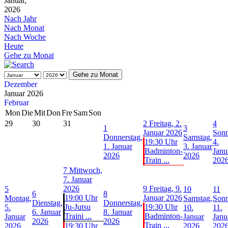
Januar,
2026
Nach Jahr
Nach Monat
Nach Woche
Heute
Gehe zu Monat
Gehe zu Monat
Dezember
Januar 2026
Februar
Mon
Die
Mit
Don
Fre
Sam
Son
29
30
31
2
Freitag, 2.
4
1
3
Januar 2026
Sonn
Donnerstag,
Samstag,
19:30 Uhr
4.
1. Januar
3. Januar
Badminton-
Janu
2026
2026
Train ...
202
7
Mittwoch,
7. Januar
2026
9
Freitag, 9.
5
10
11
6
8
19:00 Uhr
Januar 2026
Montag,
Samstag,
Sonn
Dienstag,
Donnerstag,
Ju-Jutsu
19:30 Uhr
5.
10.
11.
6. Januar
8. Januar
Traini ...
Badminton-
Januar
Januar
Janu
2026
2026
Train ...
2026
19:30 Uhr
2026
202